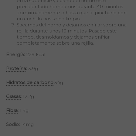
en la superficie y cuando el horno esté
precalentado horneamos durante 40 minutos
aproximadamente o hasta que al pincharlo con
un cuchillo nos salga limpio.
Sacamos del horno y dejamos enfriar sobre una
rejilla durante unos 10 minutos. Pasado este
tiempo, desmoldamos y dejamos enfriar
completamente sobre una rejilla.
Energía:
229 kcal
Proteína
:
3.9g
Hidratos de carbono
:
54g
Grasas
:
12.2g
Fibra
:
1.4g
Sodio:
14mg