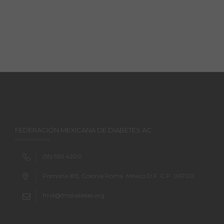
FEDERACIÓN MEXICANA DE DIABETES AC
(55) 5511 4200
Pomona #15, Colonia Roma. México D.F. C.P. 06700
fmd@fmdiabetes.org