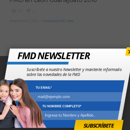
94
3
,
diciembre 2, 2014
Congreso2016
Reel
FMD NEWSLETTER
Suscríbete a nuestro Newsletter y mantente informado
sobre las novedades de la FMD
TU EMAIL*
FEDERACIÓN MEXICANA DE DIABETES AC
(55) 5511 4200
TU NOMBRE COMPLETO*
Pomona #15, Colonia Roma. México D.F. C.P. 06700
SUBSCRÍBETE
fmd@fmdiabetes.org