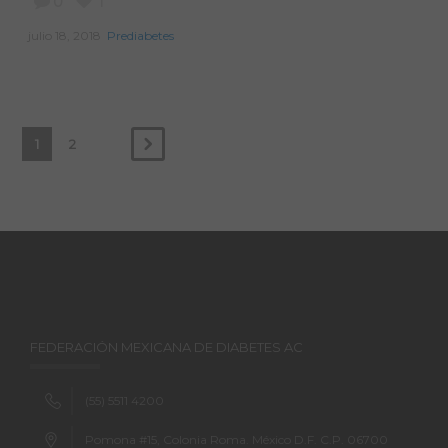
0
1
julio 18, 2018
Prediabetes
1
2
FEDERACIÓN MEXICANA DE DIABETES AC
(55) 5511 4200
Pomona #15, Colonia Roma. México D.F. C.P. 06700