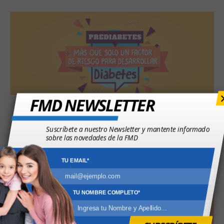
FMD NEWSLETTER
Prediabetes: Más que sólo un factor de
riesgo para desarrollar diabetes
Suscríbete a nuestro Newsletter y mantente informado
sobre las novedades de la FMD
0
2
TU EMAIL*
octubre 19, 2018
Prediabetes
TU NOMBRE COMPLETO*