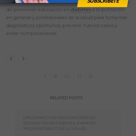
SUBSCRÍBETE
asociaciones en el territorio nacional con el propósito
de promover educación en
diabetes
a la población
en general y profesionales de la salud para fomentar
diagnósticos oportunos, prevenir nuevos casos y
evitar complicaciones
RELATED POSTS
DIPLOMADO DE FACILITADORES DE
EDUCACIÓN EN DIABETES (PARA NO
PROFESIONALES DE LA SALUD)