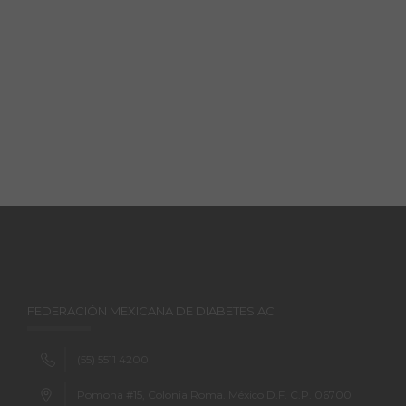
FEDERACIÓN MEXICANA DE DIABETES AC
(55) 5511 4200
Pomona #15, Colonia Roma. México D.F. C.P. 06700