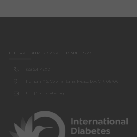
FEDERACIÓN MEXICANA DE DIABETES AC
(55) 5511 4200
Pomona #15, Colonia Roma. México D.F. C.P. 06700
fmd@fmdiabetes.org