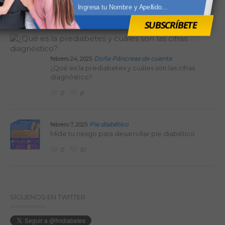
0
3
SUBSCRÍBETE
Doña Páncreas de cuenta
febrero 24, 2025
¿Qué es la prediabetes y cuáles son las cifras
diagnóstico?
0
8
Pie diabético
febrero 7, 2025
Mide tu riesgo para desarrollar pie diabético
0
10
SÍGUENOS EN TWITTER