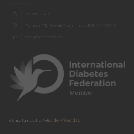
(55) 5511 4200
Pomona #15, Colonia Roma. México D.F. C.P. 06700
fmd@fmdiabetes.org
Consulta nuestra
Aviso de Privacidad