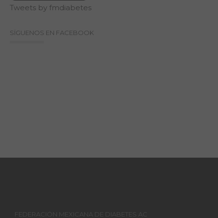
Tweets by fmdiabetes
SÍGUENOS EN FACEBOOK
FEDERACIÓN MEXICANA DE DIABETES AC