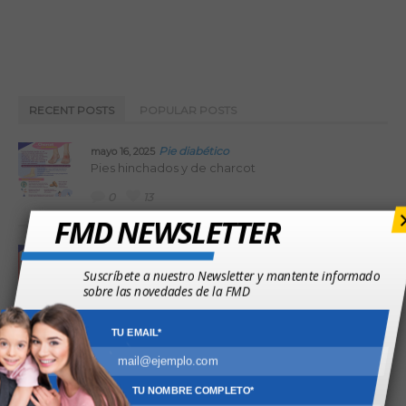
RECENT POSTS
POPULAR POSTS
Pie diabético
mayo 16, 2025
Pies hinchados y de charcot
0
13
FMD NEWSLETTER
Pie diabético
abril 11, 2025
Quemaduras en el pie diabético
Suscríbete a nuestro Newsletter y mantente informado
sobre las novedades de la FMD
0
11
TU EMAIL*
febrero 24, 2025
Doña Páncreas de cuenta
Mitos del automonitoreo
TU NOMBRE COMPLETO*