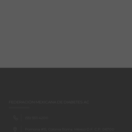
FEDERACIÓN MEXICANA DE DIABETES AC
(55) 5511 4200
Pomona #15, Colonia Roma. México D.F. C.P. 06700