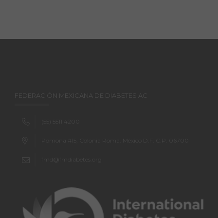
FEDERACIÓN MEXICANA DE DIABETES AC
(55) 5511 4200
Pomona #15, Colonia Roma. México D.F. C.P. 06700
fmd@fmdiabetes.org