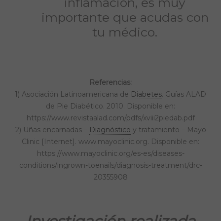
inflamación, es muy
importante que acudas con
tu médico.
Referencias:
1) Asociación Latinoamericana de
Diabetes
. Guías ALAD
de Pie Diabético. 2010. Disponible en:
https://www.revistaalad.com/pdfs/xviii2piedab.pdf
2) Uñas encarnadas –
Diagnóstico
y tratamiento – Mayo
Clinic [Internet]. www.mayoclinic.org. Disponible en:
https://www.mayoclinic.org/es-es/diseases-
conditions/ingrown-toenails/diagnosis-treatment/drc-
20355908