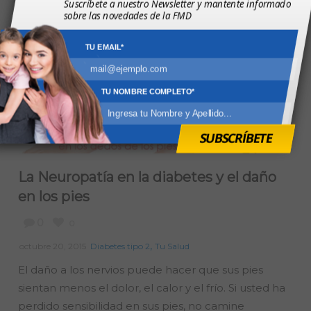
Suscríbete a nuestro Newsletter y mantente informado
sobre las novedades de la FMD
TU EMAIL*
TU NOMBRE COMPLETO*
SUBSCRÍBETE
La Neuropatía en la diabetes y el daño
en los pies
0
0
,
octubre 20, 2015
Diabetes tipo 2
Tu Salud
El daño a los nervios puede hacer que sus pies
sientan menos el dolor, el calor y el frío. Si usted ha
perdido sensibilidad en sus pies, no camine