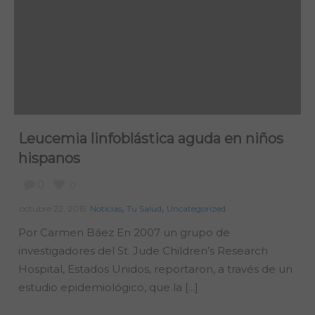
Leucemia linfoblástica aguda en niños
hispanos
0
0
,
,
octubre 22, 2015
Noticias
Tu Salud
Uncategorized
Por Carmen Báez En 2007 un grupo de
investigadores del St. Jude Children’s Research
Hospital, Estados Unidos, reportaron, a través de un
estudio epidemiológico, que la [...]