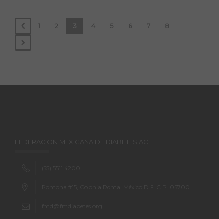
1
2
3
4
5
6
7
8
FEDERACIÓN MEXICANA DE DIABETES AC
(55) 5511 4200
Pomona #15, Colonia Roma. México D.F. C.P. 06700
fmd@fmdiabetes.org