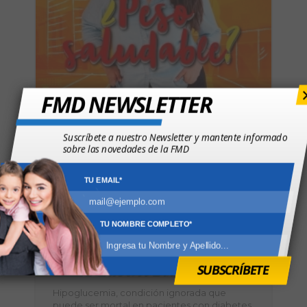
FMD NEWSLETTER
Obesidad ¿Qué es y cuáles son sus causas?
Suscríbete a nuestro Newsletter y mantente informado
sobre las novedades de la FMD
TU EMAIL*
TU NOMBRE COMPLETO*
SUBSCRÍBETE
Hipoglucemia, condición ignorada que
puede ser mortal en pacientes con diabetes