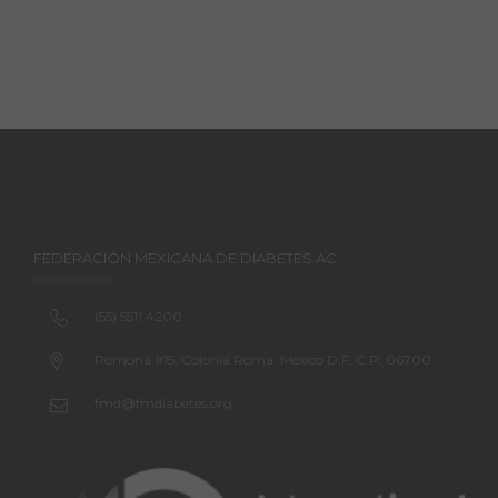
FEDERACIÓN MEXICANA DE DIABETES AC
(55) 5511 4200
Pomona #15, Colonia Roma. México D.F. C.P. 06700
fmd@fmdiabetes.org