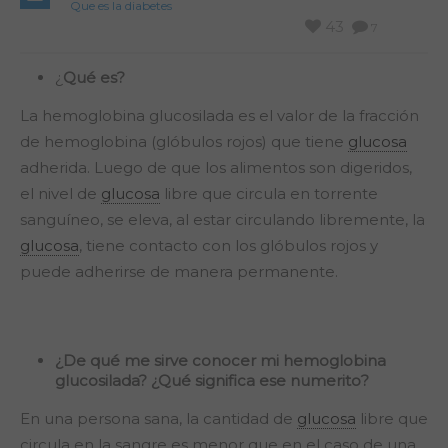
Que es la diabetes
43
7
¿
Qué es?
La hemoglobina glucosilada es el valor de la fracción
de hemoglobina (glóbulos rojos) que tiene
glucosa
adherida. Luego de que los alimentos son digeridos,
el nivel de
glucosa
libre que circula en torrente
sanguíneo, se eleva, al estar circulando libremente, la
glucosa
, tiene contacto con los glóbulos rojos y
puede adherirse de manera permanente.
¿De qué me sirve conocer mi hemoglobina
glucosilada? ¿Qué significa ese numerito?
En una persona sana, la cantidad de
glucosa
libre que
circula en la sangre es menor que en el caso de una